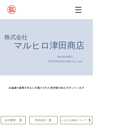
​株式会社
マルヒロ津田商店
MARUHIRO
TSUDASHOUTEN Co.,Ltd
​北海道の道東を中心に水揚げされた魚介類の加工を行っています
会社概要
商品紹介
ふるさと納税について