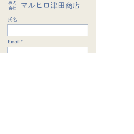
株式
​マルヒロ津田商店
​会社
氏名
Email
メッセージ
送 信